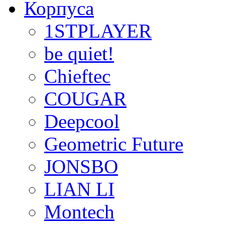
Корпуса
1STPLAYER
be quiet!
Chieftec
COUGAR
Deepcool
Geometric Future
JONSBO
LIAN LI
Montech