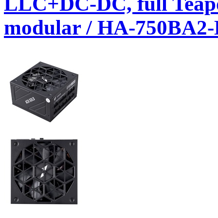
LLC+DC-DC, full Teapo
modular / HA-750BA2