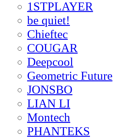
1STPLAYER
be quiet!
Chieftec
COUGAR
Deepcool
Geometric Future
JONSBO
LIAN LI
Montech
PHANTEKS