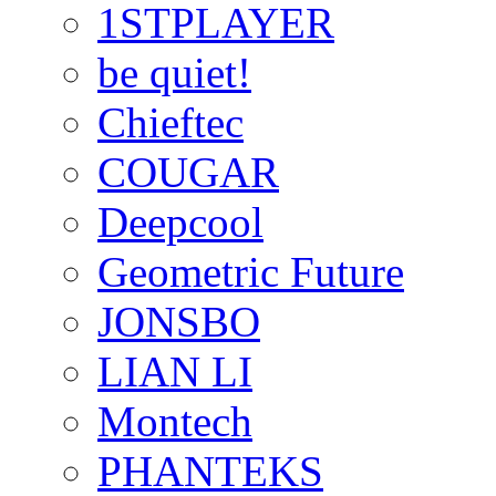
1STPLAYER
be quiet!
Chieftec
COUGAR
Deepcool
Geometric Future
JONSBO
LIAN LI
Montech
PHANTEKS