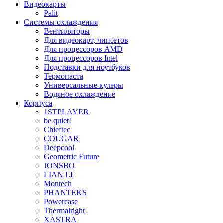
Видеокарты
Palit
Системы охлаждения
Вентиляторы
Для видеокарт, чипсетов
Для процессоров AMD
Для процессоров Intel
Подставки для ноутбуков
Термопаста
Универсальные кулеры
Водяное охлаждение
Корпуса
1STPLAYER
be quiet!
Chieftec
COUGAR
Deepcool
Geometric Future
JONSBO
LIAN LI
Montech
PHANTEKS
Powercase
Thermalright
XASTRA