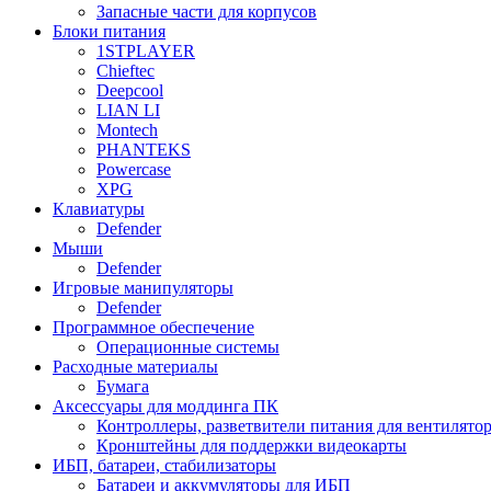
Запасные части для корпусов
Блоки питания
1STPLAYER
Chieftec
Deepcool
LIAN LI
Montech
PHANTEKS
Powercase
XPG
Клавиатуры
Defender
Мыши
Defender
Игровые манипуляторы
Defender
Программное обеспечение
Операционные системы
Расходные материалы
Бумага
Аксессуары для моддинга ПК
Контроллеры, разветвители питания для вентилято
Кронштейны для поддержки видеокарты
ИБП, батареи, стабилизаторы
Батареи и аккумуляторы для ИБП