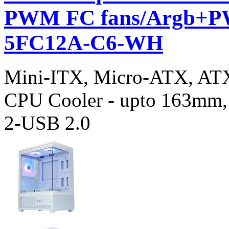
PWM FC fans/Argb+P
5FC12A-C6-WH
Mini-ITX, Micro-ATX, AT
CPU Cooler - upto 163mm,
2-USB 2.0