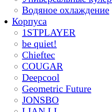
Водяное охлаждение
Корпуса
1STPLAYER
be quiet!
Chieftec
COUGAR
Deepcool
Geometric Future
JONSBO
LIAN LI