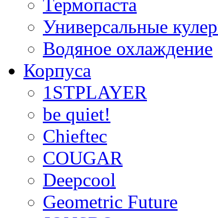
Термопаста
Универсальные куле
Водяное охлаждение
Корпуса
1STPLAYER
be quiet!
Chieftec
COUGAR
Deepcool
Geometric Future