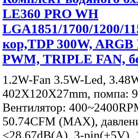
LE360 PRO WH
LGA1851/1700/1200/1
кор,TDP 300W, ARGB Li
PWM, TRIPLE FAN, б
1.2W-Fan 3.5W-Led, 3.48
402X120X27mm, помпа: 
Вентилятор: 400~2400RP
50.74CFM (MAX), давлен
<28.67dB(A), 3-pin(+5V),