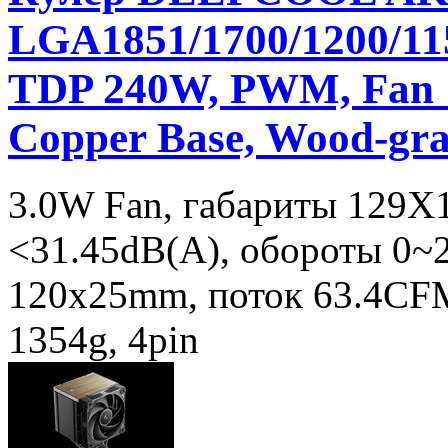
LGA1851/1700/1200/1
TDP 240W, PWM, Fan 1
Copper Base, Wood-gra
3.0W Fan, габариты 129
<31.45dB(A), обороты 0
120х25mm, поток 63.4CFM
1354g, 4pin