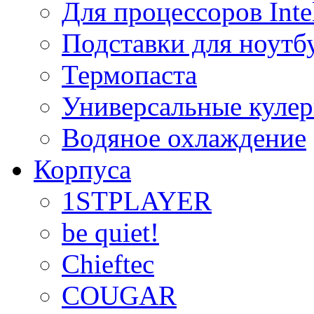
Для процессоров Inte
Подставки для ноутб
Термопаста
Универсальные куле
Водяное охлаждение
Корпуса
1STPLAYER
be quiet!
Chieftec
COUGAR