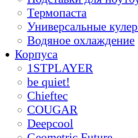
Термопаста
Универсальные куле
Водяное охлаждение
Корпуса
1STPLAYER
be quiet!
Chieftec
COUGAR
Deepcool
Geometric Future