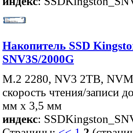
индекс
: SSDKingston_S
Накопитель SSD Kingst
SNV3S/2000G
M.2 2280, NV3 2TB, NVMe
скорость чтения/записи д
мм x 3,5 мм
индекс
: SSDKingston_S
Страницы:
<<
1
2
(страниц