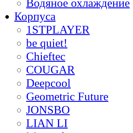
Водяное охлаждение
Корпуса
1STPLAYER
be quiet!
Chieftec
COUGAR
Deepcool
Geometric Future
JONSBO
LIAN LI