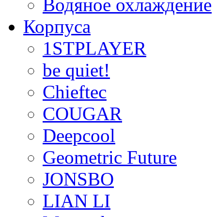
Водяное охлаждение
Корпуса
1STPLAYER
be quiet!
Chieftec
COUGAR
Deepcool
Geometric Future
JONSBO
LIAN LI