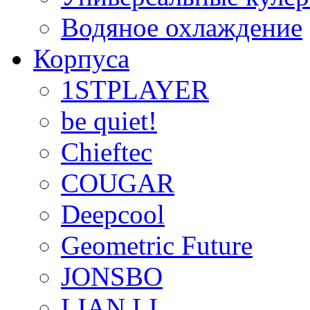
Водяное охлаждение
Корпуса
1STPLAYER
be quiet!
Chieftec
COUGAR
Deepcool
Geometric Future
JONSBO
LIAN LI