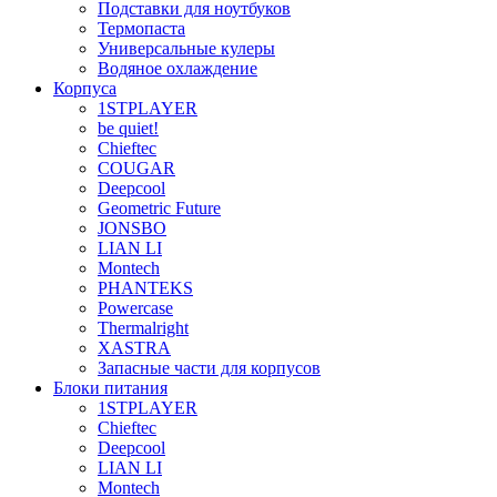
Подставки для ноутбуков
Термопаста
Универсальные кулеры
Водяное охлаждение
Корпуса
1STPLAYER
be quiet!
Chieftec
COUGAR
Deepcool
Geometric Future
JONSBO
LIAN LI
Montech
PHANTEKS
Powercase
Thermalright
XASTRA
Запасные части для корпусов
Блоки питания
1STPLAYER
Chieftec
Deepcool
LIAN LI
Montech