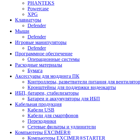
PHANTEKS
Powercase
XPG
Клавиатуры
Defender
Мыши
Defender
Игровые манипуляторы
Defender
Программное обеспечение
Операционные системы
Расходные материалы
Бумага
Аксессуары для моддинга ПК
Контроллеры, разветвители питания для вентилято
Кронштейны для поддержки видеокарты
ИБП, батареи, стабилизаторы
Батареи и аккумуляторы для ИБП
Кабельная продукция
Кабели USB
Кабели для смартфонов
Переходники
Сетевые фильтры и удлинители
Компьютеры EXCIMER®
Компьютеры EXCIMER®STARTER