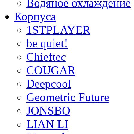
Водяное охлаждение
Корпуса
1STPLAYER
be quiet!
Chieftec
COUGAR
Deepcool
Geometric Future
JONSBO
LIAN LI