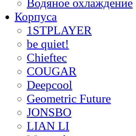
Водяное охлаждение
Корпуса
1STPLAYER
be quiet!
Chieftec
COUGAR
Deepcool
Geometric Future
JONSBO
LIAN LI