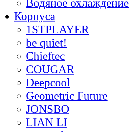
Водяное охлаждение
Корпуса
1STPLAYER
be quiet!
Chieftec
COUGAR
Deepcool
Geometric Future
JONSBO
LIAN LI