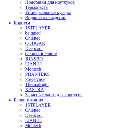
Подставки для ноутбуков
Термопаста
Универсальные кулеры
Водяное охлаждение
Корпуса
1STPLAYER
be quiet!
Chieftec
COUGAR
Deepcool
Geometric Future
JONSBO
LIAN LI
Montech
PHANTEKS
Powercase
Thermalright
XASTRA
Запасные части для корпусов
Блоки питания
1STPLAYER
Chieftec
Deepcool
LIAN LI
Montech