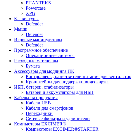
PHANTEKS
Powercase
XPG
Клавиатуры
Defender
Мыши
Defender
Игровые манипуляторы
Defender
Программное обеспечение
Операционные системы
Расходные материалы
Бумага
Аксессуары для моддинга ПК
Контроллеры, разветвители питания для вентилято
Кронштейны для поддержки видеокарты
ИБП, батареи, стабилизаторы
Батареи и аккумуляторы для ИБП
Кабельная продукция
Кабели USB
Кабели для смартфонов
Переходники
Сетевые фильтры и удлинители
Компьютеры EXCIMER®
Компьютеры EXCIMER®STARTER