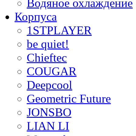
Водяное охлаждение
Корпуса
1STPLAYER
be quiet!
Chieftec
COUGAR
Deepcool
Geometric Future
JONSBO
LIAN LI