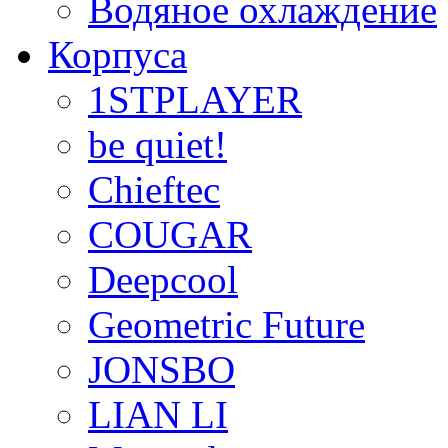
Водяное охлаждение
Корпуса
1STPLAYER
be quiet!
Chieftec
COUGAR
Deepcool
Geometric Future
JONSBO
LIAN LI