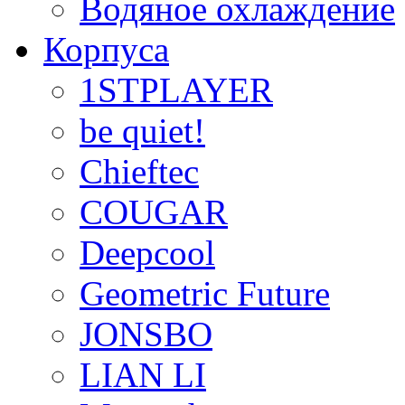
Водяное охлаждение
Корпуса
1STPLAYER
be quiet!
Chieftec
COUGAR
Deepcool
Geometric Future
JONSBO
LIAN LI