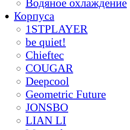
Водяное охлаждение
Корпуса
1STPLAYER
be quiet!
Chieftec
COUGAR
Deepcool
Geometric Future
JONSBO
LIAN LI