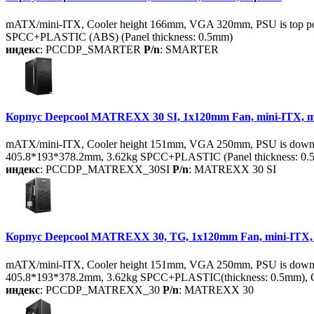
mATX/mini-ITX, Cooler height 166mm, VGA 320mm, PSU is top posit
SPCC+PLASTIC (ABS) (Panel thickness: 0.5mm)
индекс
: PCCDP_SMARTER
P/n
: SMARTER
Корпус Deepcool MATREXX 30 SI, 1x120mm Fan, mini-ITX,
mATX/mini-ITX, Cooler height 151mm, VGA 250mm, PSU is down po
405.8*193*378.2mm, 3.62kg SPCC+PLASTIC (Panel thickness: 0
индекс
: PCCDP_MATREXX_30SI
P/n
: MATREXX 30 SI
Корпус Deepcool MATREXX 30, TG, 1x120mm Fan, mini-ITX
mATX/mini-ITX, Cooler height 151mm, VGA 250mm, PSU is down po
405.8*193*378.2mm, 3.62kg SPCC+PLASTIC(thickness: 0.5mm), Gl
индекс
: PCCDP_MATREXX_30
P/n
: MATREXX 30