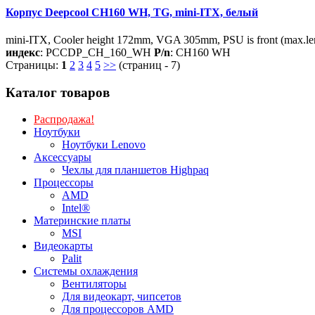
Корпус Deepcool CH160 WH, TG, mini-ITX, белый
mini-ITX, Cooler height 172mm, VGA 305mm, PSU is front (max.le
индекс
: PCCDP_CH_160_WH
P/n
: CH160 WH
Страницы:
1
2
3
4
5
>>
(страниц - 7)
Каталог товаров
Распродажа!
Ноутбуки
Ноутбуки Lenovo
Аксессуары
Чехлы для планшетов Highpaq
Процессоры
AMD
Intel®
Материнские платы
MSI
Видеокарты
Palit
Системы охлаждения
Вентиляторы
Для видеокарт, чипсетов
Для процессоров AMD