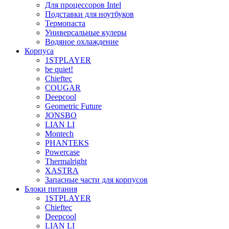
Для процессоров Intel
Подставки для ноутбуков
Термопаста
Универсальные кулеры
Водяное охлаждение
Корпуса
1STPLAYER
be quiet!
Chieftec
COUGAR
Deepcool
Geometric Future
JONSBO
LIAN LI
Montech
PHANTEKS
Powercase
Thermalright
XASTRA
Запасные части для корпусов
Блоки питания
1STPLAYER
Chieftec
Deepcool
LIAN LI