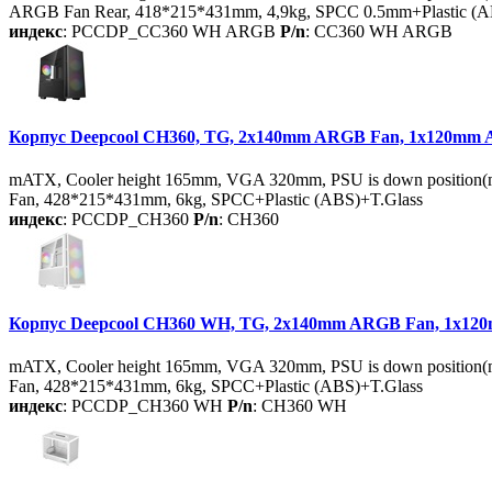
ARGB Fan Rear, 418*215*431mm, 4,9kg, SPCC 0.5mm+Plastic (A
индекс
: PCCDP_CC360 WH ARGB
P/n
: CC360 WH ARGB
Корпус Deepcool CH360, TG, 2x140mm ARGB Fan, 1x120mm 
mATX, Cooler height 165mm, VGA 320mm, PSU is down position(
Fan, 428*215*431mm, 6kg, SPCC+Plastic (ABS)+T.Glass
индекс
: PCCDP_CH360
P/n
: CH360
Корпус Deepcool CH360 WH, TG, 2x140mm ARGB Fan, 1x12
mATX, Cooler height 165mm, VGA 320mm, PSU is down position(
Fan, 428*215*431mm, 6kg, SPCC+Plastic (ABS)+T.Glass
индекс
: PCCDP_CH360 WH
P/n
: CH360 WH