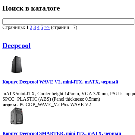
Поиск в каталоге
Страницы:
1
2
3
4
5
>>
(страниц - 7)
Deepcool
Корпус Deepcool WAVE V2, mini-ITX, mATX, черный
mATX/mini-ITX, Cooler height 145mm, VGA 320mm, PSU is top posit
SPCC+PLASTIC (ABS) (Panel thickness: 0.5mm)
индекс
: PCCDP_WAVE_V2
P/n
: WAVE V2
Корпус Deepcool SMARTER, mini-ITX, mATX, черный