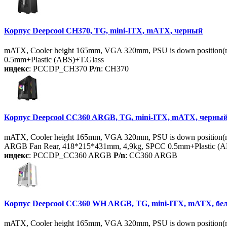
Корпус Deepcool CH370, TG, mini-ITX, mATX, черный
mATX, Cooler height 165mm, VGA 320mm, PSU is down position(m
0.5mm+Plastic (ABS)+T.Glass
индекс
: PCCDP_CH370
P/n
: CH370
Корпус Deepcool CC360 ARGB, TG, mini-ITX, mATX, черны
mATX, Cooler height 165mm, VGA 320mm, PSU is down position(
ARGB Fan Rear, 418*215*431mm, 4,9kg, SPCC 0.5mm+Plastic (A
индекс
: PCCDP_CC360 ARGB
P/n
: CC360 ARGB
Корпус Deepcool CC360 WH ARGB, TG, mini-ITX, mATX, бе
mATX, Cooler height 165mm, VGA 320mm, PSU is down position(