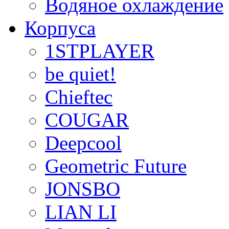
Водяное охлаждение
Корпуса
1STPLAYER
be quiet!
Chieftec
COUGAR
Deepcool
Geometric Future
JONSBO
LIAN LI