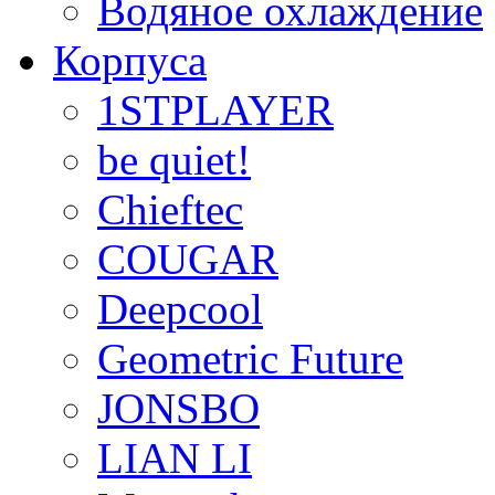
Водяное охлаждение
Корпуса
1STPLAYER
be quiet!
Chieftec
COUGAR
Deepcool
Geometric Future
JONSBO
LIAN LI