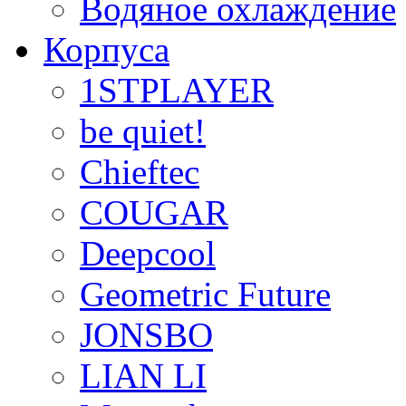
Водяное охлаждение
Корпуса
1STPLAYER
be quiet!
Chieftec
COUGAR
Deepcool
Geometric Future
JONSBO
LIAN LI