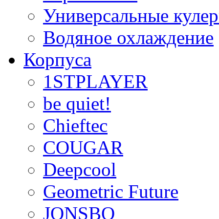
Универсальные куле
Водяное охлаждение
Корпуса
1STPLAYER
be quiet!
Chieftec
COUGAR
Deepcool
Geometric Future
JONSBO