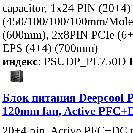
capacitor, 1x24 PIN (20+
(450/100/100/100mm/Mol
(600mm), 2x8PIN PCIe (6+
EPS (4+4) (700mm)
индекс
: PSUDP_PL750D
P
Блок питания Deepcool 
120mm fan, Active PFC
20+4 pin, Active PFC+DC 