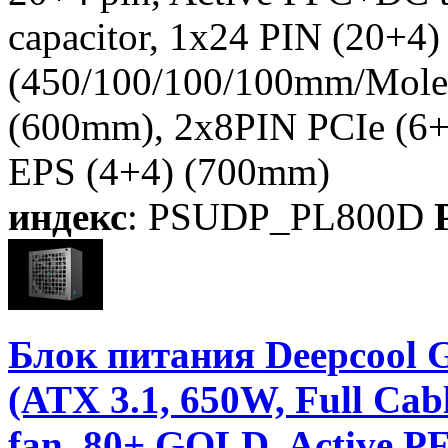
capacitor, 1x24 PIN (20+
(450/100/100/100mm/Mol
(600mm), 2x8PIN PCIe (6+
EPS (4+4) (700mm)
индекс
: PSUDP_PL800D
P
Блок питания Deepco
(ATX 3.1, 650W, Full C
fan, 80+ GOLD, Active PF