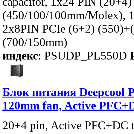
capacitor, 1x24 PIN (20+
(450/100/100mm/Molex),
2x8PIN PCIe (6+2) (550)+
(700/150mm)
индекс
: PSUDP_PL550D
P
Блок питания Deepcool 
120mm fan, Active PFC
20+4 pin, Active PFC+DC 