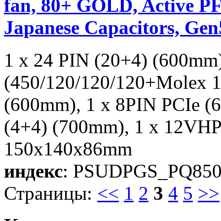
fan, 80+ GOLD, Active PF
Japanese Capacitors, Ge
1 x 24 PIN (20+4) (600mm
(450/120/120/120+Molex 1
(600mm), 1 x 8PIN PCIe (
(4+4) (700mm), 1 x 12VH
150x140x86mm
индекс
: PSUDPGS_PQ85
Страницы:
<<
1
2
3
4
5
>>