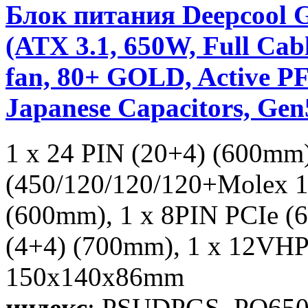
Блок питания Deepco
(ATX 3.1, 650W, Full C
fan, 80+ GOLD, Active PF
Japanese Capacitors, Ge
1 x 24 PIN (20+4) (600mm
(450/120/120/120+Molex 1
(600mm), 1 x 8PIN PCIe (
(4+4) (700mm), 1 x 12VH
150x140x86mm
индекс
: PSUDPGS_PQ6