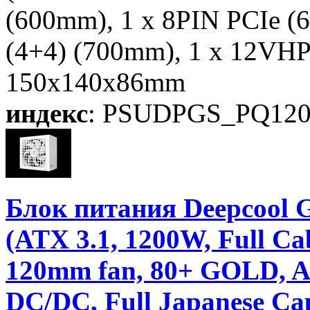
(600mm), 1 x 8PIN PCIe (
(4+4) (700mm), 1 x 12VH
150x140x86mm
индекс
: PSUDPGS_PQ12
Блок питания Deepco
(ATX 3.1, 1200W, Full 
120mm fan, 80+ GOLD, Ac
DC/DC, Full Japanese Cap