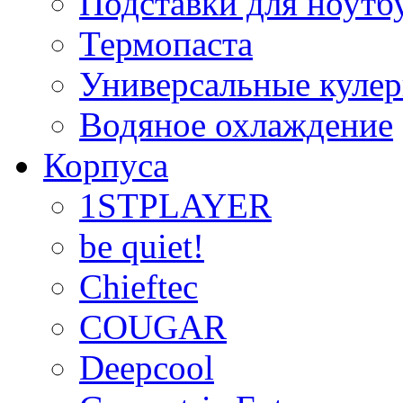
Подставки для ноутб
Термопаста
Универсальные куле
Водяное охлаждение
Корпуса
1STPLAYER
be quiet!
Chieftec
COUGAR
Deepcool