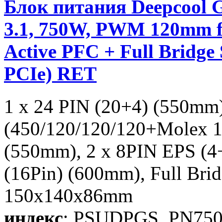
Блок питания Deepcoo
3.1, 750W, PWM 120mm f
Active PFC + Full Bridg
PCIe) RET
1 x 24 PIN (20+4) (550mm
(450/120/120/120+Molex 1
(550mm), 2 x 8PIN EPS (
(16Pin) (600mm), Full Br
150x140x86mm
индекс
: PSUDPGS_PN75