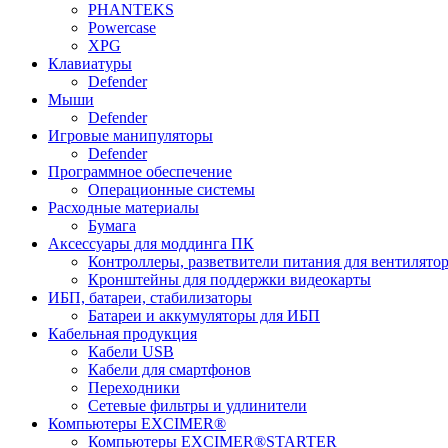
PHANTEKS
Powercase
XPG
Клавиатуры
Defender
Мыши
Defender
Игровые манипуляторы
Defender
Программное обеспечение
Операционные системы
Расходные материалы
Бумага
Аксессуары для моддинга ПК
Контроллеры, разветвители питания для вентилято
Кронштейны для поддержки видеокарты
ИБП, батареи, стабилизаторы
Батареи и аккумуляторы для ИБП
Кабельная продукция
Кабели USB
Кабели для смартфонов
Переходники
Сетевые фильтры и удлинители
Компьютеры EXCIMER®
Компьютеры EXCIMER®STARTER