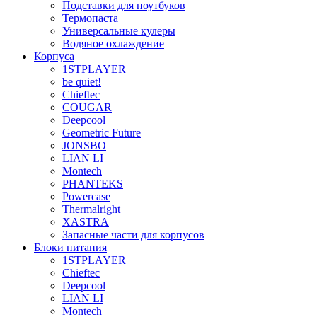
Подставки для ноутбуков
Термопаста
Универсальные кулеры
Водяное охлаждение
Корпуса
1STPLAYER
be quiet!
Chieftec
COUGAR
Deepcool
Geometric Future
JONSBO
LIAN LI
Montech
PHANTEKS
Powercase
Thermalright
XASTRA
Запасные части для корпусов
Блоки питания
1STPLAYER
Chieftec
Deepcool
LIAN LI
Montech