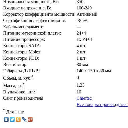
Номинальная мощность, Вт:
350
Входное напряжение, В:
100-240
Корректор коэффициента мощности:
Активный
Сертификация / эффективность:
>85%
Кабель-менеджмент:
—
Питание материнской платы:
24+4
Питание процессора:
1x P4+4
Коннекторы SATA:
4 шт
Коннекторы Molex:
2 шт
Коннекторы FDD:
1 шт
Вентилятор:
80 мм
Габариты ДxШxВ:
140 x 150 x 86 мм
*
0
Объем, м. куб.
:
*
1,23
Масса, кг.
:
В упаковке, шт.:
10
Сайт производителя
Chieftec
Все товары производства 
*
Для 1 шт.