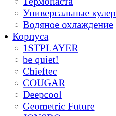
Термопаста
Универсальные куле
Водяное охлаждение
Корпуса
1STPLAYER
be quiet!
Chieftec
COUGAR
Deepcool
Geometric Future