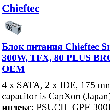
Chieftec
Блок питания Chieftec S
300W, TFX, 80 PLUS BRO
OEM
4 x SATA, 2 x IDE, 175 m
capacitor is CapXon (Japan
индекс
: PSUCH_GPF-300