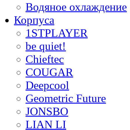
Водяное охлаждение
Корпуса
1STPLAYER
be quiet!
Chieftec
COUGAR
Deepcool
Geometric Future
JONSBO
LIAN LI