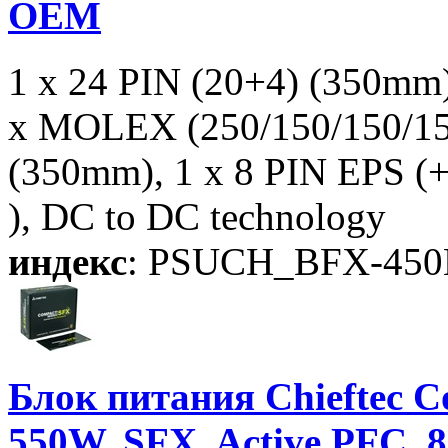
OEM
1 x 24 PIN (20+4) (350mm
x MOLEX (250/150/150/15
(350mm), 1 x 8 PIN EPS (
), DC to DC technology
индекс
: PSUCH_BFX-45
Блок питания Chieftec C
550W, SFX, Active PFC,