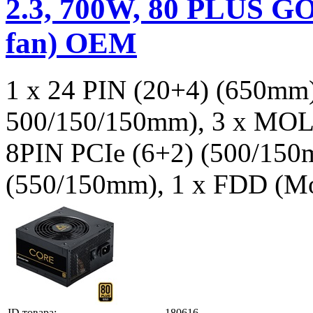
2.3, 700W, 80 PLUS G
fan) OEM
1 x 24 PIN (20+4) (650mm)
500/150/150mm), 3 x MOL
8PIN PCIe (6+2) (500/150
(550/150mm), 1 x FDD (M
ID товара:
180616