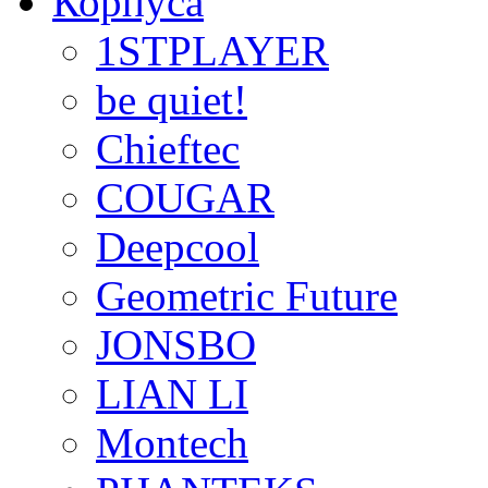
Корпуса
1STPLAYER
be quiet!
Chieftec
COUGAR
Deepcool
Geometric Future
JONSBO
LIAN LI
Montech