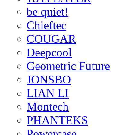
be quiet!
Chieftec
COUGAR
Deepcool
Geometric Future
JONSBO
LIAN LI
Montech
PHANTEKS
Powercase