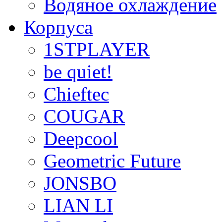
Водяное охлаждение
Корпуса
1STPLAYER
be quiet!
Chieftec
COUGAR
Deepcool
Geometric Future
JONSBO
LIAN LI