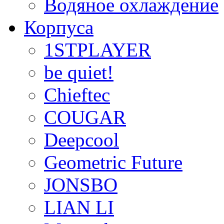
Водяное охлаждение
Корпуса
1STPLAYER
be quiet!
Chieftec
COUGAR
Deepcool
Geometric Future
JONSBO
LIAN LI