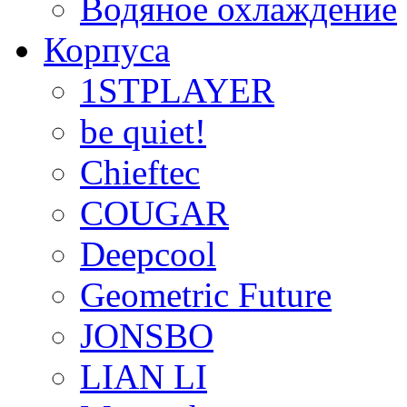
Водяное охлаждение
Корпуса
1STPLAYER
be quiet!
Chieftec
COUGAR
Deepcool
Geometric Future
JONSBO
LIAN LI