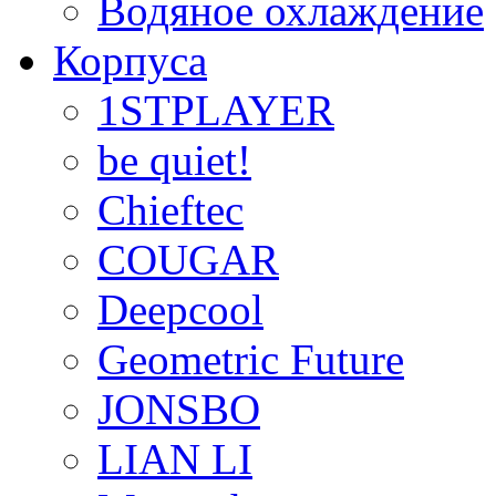
Водяное охлаждение
Корпуса
1STPLAYER
be quiet!
Chieftec
COUGAR
Deepcool
Geometric Future
JONSBO
LIAN LI