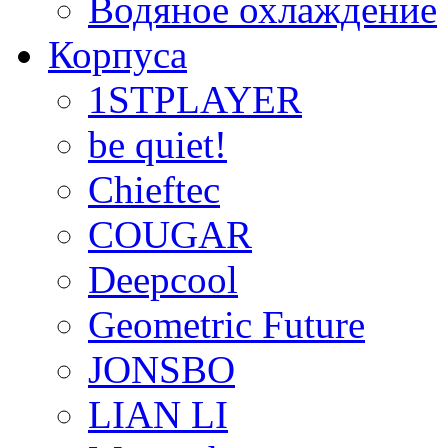
Водяное охлаждение
Корпуса
1STPLAYER
be quiet!
Chieftec
COUGAR
Deepcool
Geometric Future
JONSBO
LIAN LI