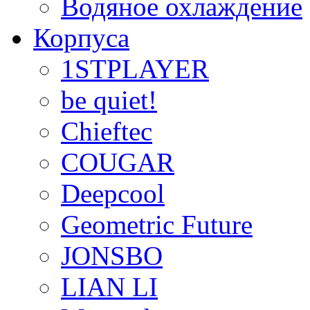
Водяное охлаждение
Корпуса
1STPLAYER
be quiet!
Chieftec
COUGAR
Deepcool
Geometric Future
JONSBO
LIAN LI