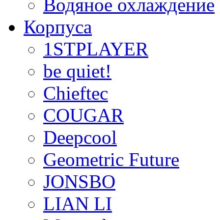
Водяное охлаждение
Корпуса
1STPLAYER
be quiet!
Chieftec
COUGAR
Deepcool
Geometric Future
JONSBO
LIAN LI