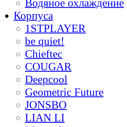
Водяное охлаждение
Корпуса
1STPLAYER
be quiet!
Chieftec
COUGAR
Deepcool
Geometric Future
JONSBO
LIAN LI