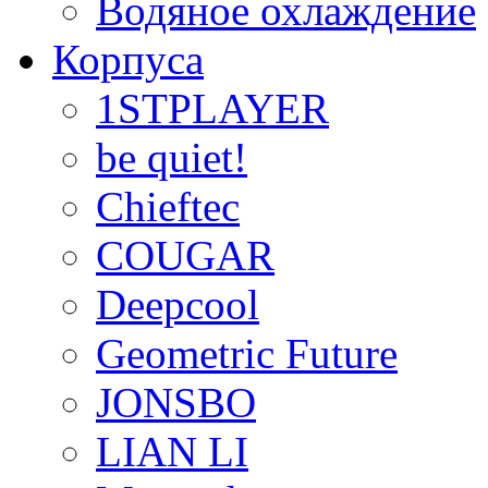
Водяное охлаждение
Корпуса
1STPLAYER
be quiet!
Chieftec
COUGAR
Deepcool
Geometric Future
JONSBO
LIAN LI