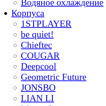
Водяное охлаждение
Корпуса
1STPLAYER
be quiet!
Chieftec
COUGAR
Deepcool
Geometric Future
JONSBO
LIAN LI