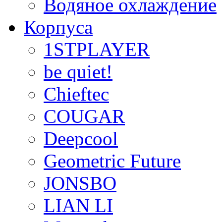
Водяное охлаждение
Корпуса
1STPLAYER
be quiet!
Chieftec
COUGAR
Deepcool
Geometric Future
JONSBO
LIAN LI