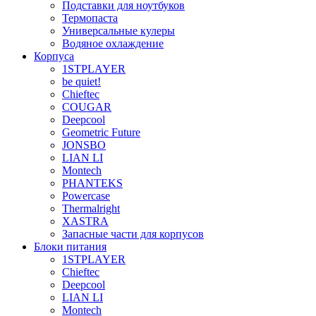
Подставки для ноутбуков
Термопаста
Универсальные кулеры
Водяное охлаждение
Корпуса
1STPLAYER
be quiet!
Chieftec
COUGAR
Deepcool
Geometric Future
JONSBO
LIAN LI
Montech
PHANTEKS
Powercase
Thermalright
XASTRA
Запасные части для корпусов
Блоки питания
1STPLAYER
Chieftec
Deepcool
LIAN LI
Montech