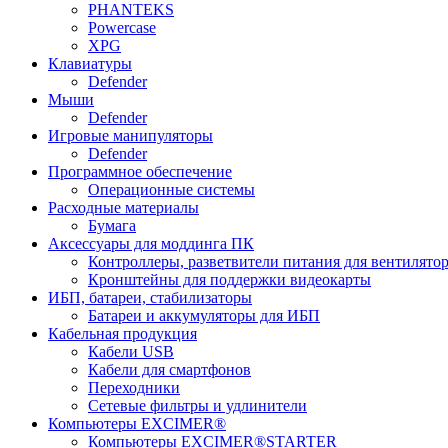
PHANTEKS
Powercase
XPG
Клавиатуры
Defender
Мыши
Defender
Игровые манипуляторы
Defender
Программное обеспечение
Операционные системы
Расходные материалы
Бумага
Аксессуары для моддинга ПК
Контроллеры, разветвители питания для вентилято
Кронштейны для поддержки видеокарты
ИБП, батареи, стабилизаторы
Батареи и аккумуляторы для ИБП
Кабельная продукция
Кабели USB
Кабели для смартфонов
Переходники
Сетевые фильтры и удлинители
Компьютеры EXCIMER®
Компьютеры EXCIMER®STARTER