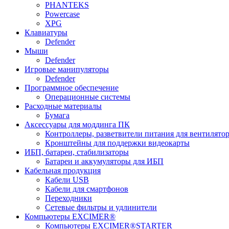
PHANTEKS
Powercase
XPG
Клавиатуры
Defender
Мыши
Defender
Игровые манипуляторы
Defender
Программное обеспечение
Операционные системы
Расходные материалы
Бумага
Аксессуары для моддинга ПК
Контроллеры, разветвители питания для вентилято
Кронштейны для поддержки видеокарты
ИБП, батареи, стабилизаторы
Батареи и аккумуляторы для ИБП
Кабельная продукция
Кабели USB
Кабели для смартфонов
Переходники
Сетевые фильтры и удлинители
Компьютеры EXCIMER®
Компьютеры EXCIMER®STARTER