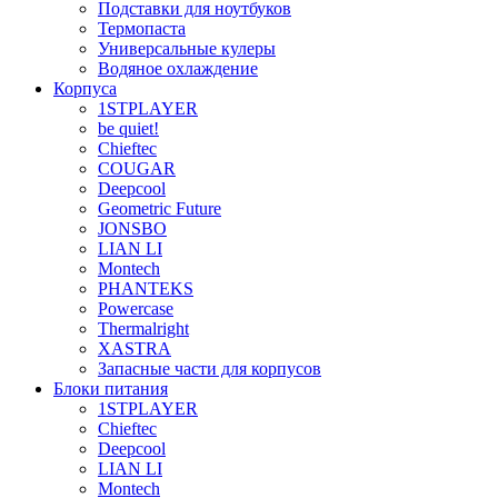
Подставки для ноутбуков
Термопаста
Универсальные кулеры
Водяное охлаждение
Корпуса
1STPLAYER
be quiet!
Chieftec
COUGAR
Deepcool
Geometric Future
JONSBO
LIAN LI
Montech
PHANTEKS
Powercase
Thermalright
XASTRA
Запасные части для корпусов
Блоки питания
1STPLAYER
Chieftec
Deepcool
LIAN LI
Montech