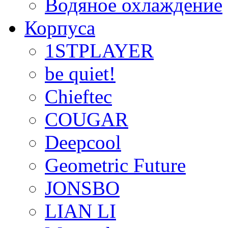
Водяное охлаждение
Корпуса
1STPLAYER
be quiet!
Chieftec
COUGAR
Deepcool
Geometric Future
JONSBO
LIAN LI