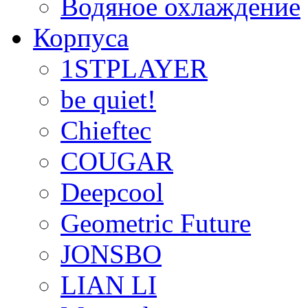
Водяное охлаждение
Корпуса
1STPLAYER
be quiet!
Chieftec
COUGAR
Deepcool
Geometric Future
JONSBO
LIAN LI