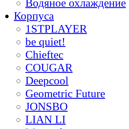
Водяное охлаждение
Корпуса
1STPLAYER
be quiet!
Chieftec
COUGAR
Deepcool
Geometric Future
JONSBO
LIAN LI