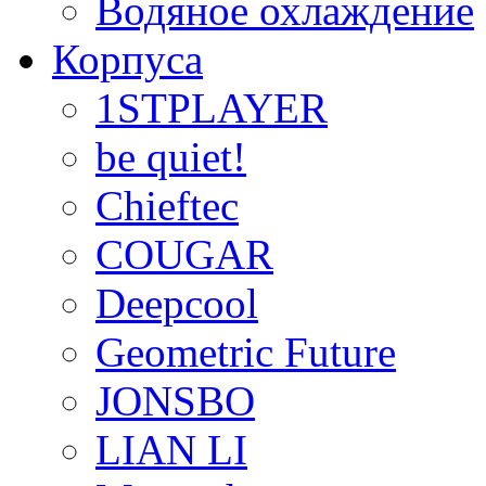
Водяное охлаждение
Корпуса
1STPLAYER
be quiet!
Chieftec
COUGAR
Deepcool
Geometric Future
JONSBO
LIAN LI