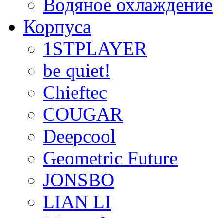
Водяное охлаждение
Корпуса
1STPLAYER
be quiet!
Chieftec
COUGAR
Deepcool
Geometric Future
JONSBO
LIAN LI