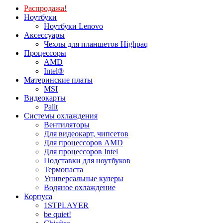
Распродажа!
Ноутбуки
Ноутбуки Lenovo
Аксессуары
Чехлы для планшетов Highpaq
Процессоры
AMD
Intel®
Материнские платы
MSI
Видеокарты
Palit
Системы охлаждения
Вентиляторы
Для видеокарт, чипсетов
Для процессоров AMD
Для процессоров Intel
Подставки для ноутбуков
Термопаста
Универсальные кулеры
Водяное охлаждение
Корпуса
1STPLAYER
be quiet!