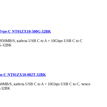
 Type-C NT01ZX10-500G-32BK
/950MB/S, кабель USB C to A + 10Gbps USB C to C
G-32BK
ype-C NT01ZX10-002T-32BK
50MB/S, кабель USB C to A + 10Gbps USB C to C, чехол
T-32BK