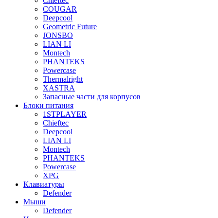
Chieftec
COUGAR
Deepcool
Geometric Future
JONSBO
LIAN LI
Montech
PHANTEKS
Powercase
Thermalright
XASTRA
Запасные части для корпусов
Блоки питания
1STPLAYER
Chieftec
Deepcool
LIAN LI
Montech
PHANTEKS
Powercase
XPG
Клавиатуры
Defender
Мыши
Defender